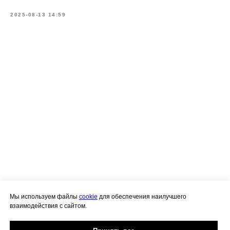
Политика конфиденциальности
ИП Щербина Наталья Сергеевна
2025-08-13 14:59
ИНН 190302513400
Мы используем файлы
cookie
для обеспечения наилучшего
взаимодействия с сайтом.