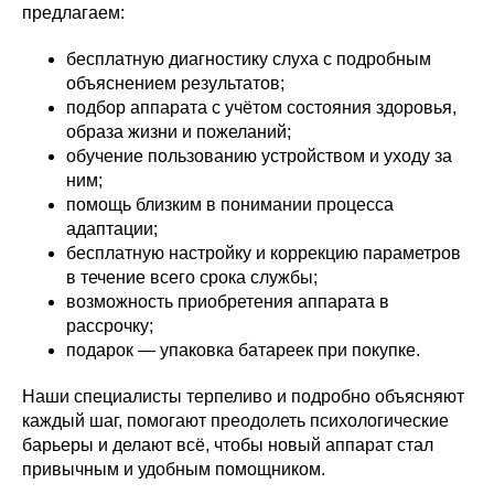
предлагаем:
бесплатную диагностику слуха с подробным
объяснением результатов;
подбор аппарата с учётом состояния здоровья,
образа жизни и пожеланий;
обучение пользованию устройством и уходу за
ним;
помощь близким в понимании процесса
адаптации;
бесплатную настройку и коррекцию параметров
Галерея Звуков
в течение всего срока службы;
возможность приобретения аппарата в
Центр слухопротезирования
рассрочку;
подарок — упаковка батареек при покупке.
8 (391) 297-00-15
Наши специалисты терпеливо и подробно объясняют
galerea-zvukov@yandex.ru
каждый шаг, помогают преодолеть психологические
барьеры и делают всё, чтобы новый аппарат стал
О
центре
Сертификаты
Контакты
Статьи
привычным и удобным помощником.
Ассортимент