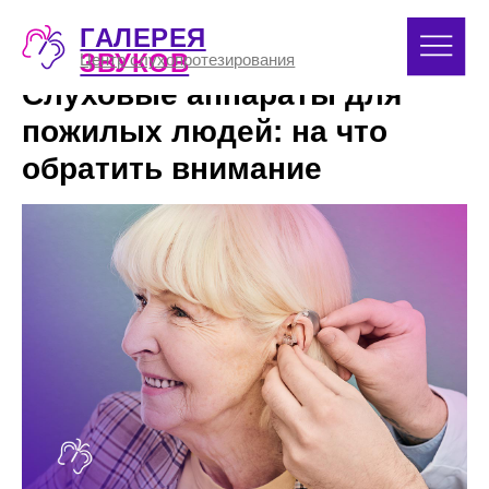
ГАЛЕРЕЯ
8 (391) 
ЗВУКОВ
Центр слухопротезирования
Слуховые аппараты для
пожилых людей: на что
обратить внимание