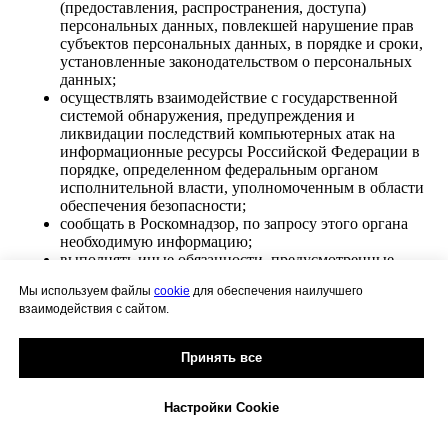
(предоставления, распространения, доступа)
персональных данных, повлекшей нарушение прав
субъектов персональных данных, в порядке и сроки,
установленные законодательством о персональных
данных;
осуществлять взаимодействие с государственной
системой обнаружения, предупреждения и
ликвидации последствий компьютерных атак на
информационные ресурсы Российской Федерации в
порядке, определенном федеральным органом
исполнительной власти, уполномоченным в области
обеспечения безопасности;
сообщать в Роскомнадзор, по запросу этого органа
необходимую информацию;
выполнять иные обязанности, предусмотренные
законодательством Российской Федерации.
Мы используем файлы
cookie
для обеспечения наилучшего
прекратить обработку и уничтожить персональные
взаимодействия с сайтом.
данные в случаях:
достижения целей (цели) обработки персональных
данных или в случае утраты необходимости в
Принять все
достижении цели (целей) обработки персональных
данных, если иное не установлено Законом № 152-
ФЗ или иными применимыми нормативными
Настройки Cookie
правовыми актами Российской Федерации;
отзыва субъектом персональных данных своего