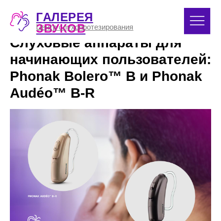
ГАЛЕРЕЯ
8 (391) 
ЗВУКОВ
Центр слухопротезирования
Слуховые аппараты для
начинающих пользователей:
Phonak Bolero™ B и Phonak
Audéo™ B-R