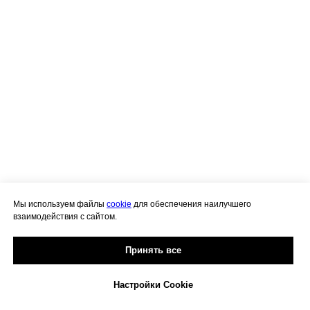
Ассортимент
Политика конфиденциальности
ИП Щербина Наталья Сергеевна
ИНН 190302513400
Мы используем файлы
cookie
для обеспечения наилучшего
взаимодействия с сайтом.
Принять все
Настройки Cookie