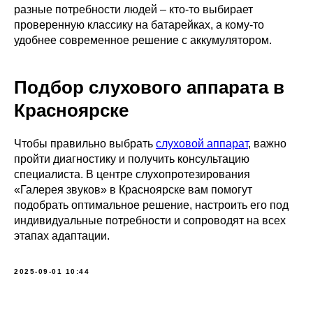
разные потребности людей – кто-то выбирает
проверенную классику на батарейках, а кому-то
удобнее современное решение с аккумулятором.
Подбор слухового аппарата в
Красноярске
Чтобы правильно выбрать
слуховой аппарат
, важно
пройти диагностику и получить консультацию
специалиста. В центре слухопротезирования
Галерея Звуков
«Галерея звуков» в Красноярске вам помогут
Центр слухопротезирования
подобрать оптимальное решение, настроить его под
индивидуальные потребности и сопроводят на всех
этапах адаптации.
8 (391) 297-00-15
galerea-zvukov@yandex.ru
2025-09-01 10:44
О
центре
Сертификаты
Контакты
Статьи