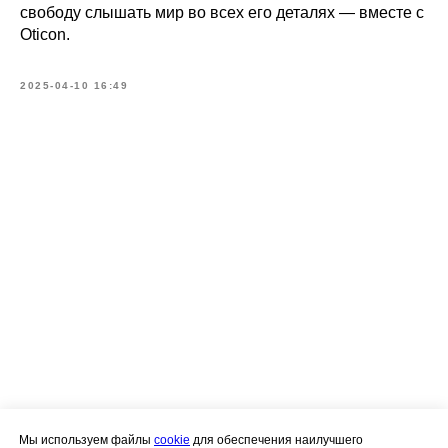
свободу слышать мир во всех его деталях — вместе с
Галерея Звуков
Oticon.
Центр слухопротезирования
2025-04-10 16:49
8 (391) 297-00-15
galerea-zvukov@yandex.ru
О
центре
Сертификаты
Контакты
Статьи
Ассортимент
Политика конфиденциальности
ИП Щербина Наталья Сергеевна
ИНН 190302513400
Мы используем файлы
cookie
для обеспечения наилучшего