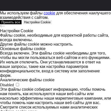
ИНН 190302513400
О
центре
Сертификаты
Мы используем файлы
cookie
для обеспечения наилучшего
взаимодействия с сайтом.
Ассортимент
Принять все
Настройки Cookie
Контакты
Статьи
Настройки Cookie
Галерея Звуков
Файлы cookie, необходимые для корректной работы сайта,
Центр слухопротезирования
всегда включены.
8 (391) 297-00-15
Другие файлы cookie можно настроить.
Основные файлы cookie
galerea-zvukov@yandex.ru
Всегда включен. Эти файлы cookie необходимы для того,
чтобы вы могли пользоваться веб-сайтом и его функциями.
Их нельзя отключить. Они устанавливаются в ответ на
ваши запросы, такие как настройка параметров
конфиденциальности, вход в систему или заполнение
форм.
Аналитические файлы cookie
Disabled
Эти файлы cookie собирают информацию, чтобы помочь
нам понять, как используются наши веб-сайты или
насколько эффективны наши маркетинговые кампании, или
чтобы помочь нам настроить наши веб-сайты для вас.
Смотрите список используемых нами аналитических