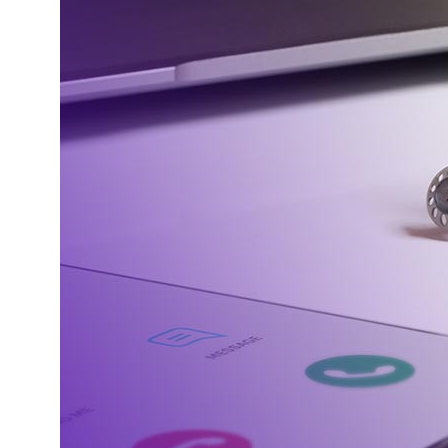
ИНН 190302513400