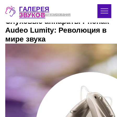
ГАЛЕРЕЯ
8 (391) 
ЗВУКОВ
Центр слухопротезирования
Слуховые аппараты Phonak
Audeo Lumity: Революция в
мире звука