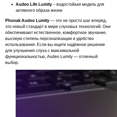
Audeo Life Lumity
– водостойкая модель для
активного образа жизни
Phonak Audeo Lumity
— это не просто шаг вперёд,
это новый стандарт в мире слуховых технологий. Они
обеспечивают естественное, комфортное звучание,
высокую степень персонализации и удобство
использования. Если вы ищете надёжное решение
для улучшения слуха с максимальной
функциональностью, Audeo Lumity — отличный
Галерея Звуков
выбор.
Центр слухопротезирования
8 (391) 297-00-15
galerea-zvukov@yandex.ru
О
центре
Сертификаты
Контакты
Статьи
Ассортимент
Политика конфиденциальности
ИП Щербина Наталья Сергеевна